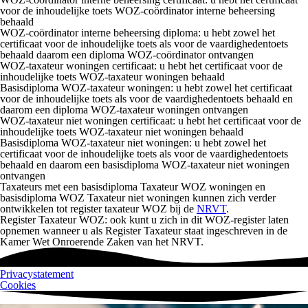
voor de inhoudelijke toets WOZ-coördinator interne beheersing
behaald
WOZ-coördinator interne beheersing diploma
: u hebt zowel het
certificaat voor de inhoudelijke toets als voor de vaardighedentoets
behaald daarom een diploma WOZ-coördinator ontvangen
WOZ-taxateur woningen certificaat:
u hebt het certificaat voor de
inhoudelijke toets WOZ-taxateur woningen behaald
Basisdiploma WOZ-taxateur woningen
: u hebt zowel het certificaat
voor de inhoudelijke toets als voor de vaardighedentoets behaald en
daarom een diploma WOZ-taxateur woningen ontvangen
WOZ-taxateur niet woningen certificaat:
u hebt het certificaat voor de
inhoudelijke toets WOZ-taxateur niet woningen behaald
Basisdiploma WOZ-taxateur niet woningen
: u hebt zowel het
certificaat voor de inhoudelijke toets als voor de vaardighedentoets
behaald en daarom een basisdiploma WOZ-taxateur niet woningen
ontvangen
Taxateurs met een basisdiploma Taxateur WOZ woningen en
basisdiploma WOZ Taxateur niet woningen kunnen zich verder
ontwikkelen tot
register
taxateur WOZ bij de
NRVT
.
Register Taxateur WOZ
: ook kunt u zich in dit WOZ-register laten
opnemen wanneer u als Register Taxateur staat ingeschreven in de
Kamer Wet Onroerende Zaken van het NRVT.
Privacystatement
Cookies