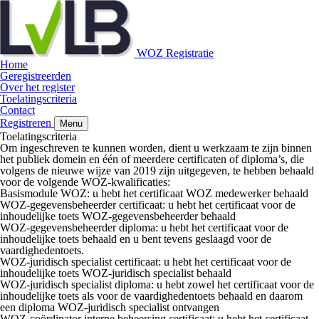
WOZ Registratie
Home
Geregistreerden
Over het register
Toelatingscriteria
Contact
Registreren
Menu
Toelatingscriteria
Om ingeschreven te kunnen worden, dient u werkzaam te zijn binnen
het publiek domein en één of meerdere certificaten of diploma’s, die
volgens de nieuwe wijze van 2019 zijn uitgegeven, te hebben behaald
voor de volgende WOZ-kwalificaties:
Basismodule WOZ
: u hebt het certificaat WOZ medewerker behaald
WOZ-gegevensbeheerder certificaat
: u hebt het certificaat voor de
inhoudelijke toets WOZ-gegevensbeheerder behaald
WOZ-gegevensbeheerder diploma:
u hebt het certificaat voor de
inhoudelijke toets behaald en u bent tevens geslaagd voor de
vaardighedentoets.
WOZ-juridisch specialist certificaat:
u hebt het certificaat voor de
inhoudelijke toets WOZ-juridisch specialist behaald
WOZ-juridisch specialist diploma
: u hebt zowel het certificaat voor de
inhoudelijke toets als voor de vaardighedentoets behaald en daarom
een diploma WOZ-juridisch specialist ontvangen
WOZ-coördinator interne beheersing certificaat:
u hebt het certificaat